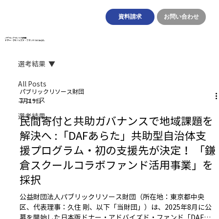
資料請求
お問い合わせ
パブリックリソース財団
​ドナー・アドバイズド・ファンド DAFあらた
選考結果
All Posts
パブリックリソース財団
ニュース
3月19日
選考結果
民間寄付と共助ガバナンスで地域課題を
解決へ :「DAFあらた」共助型自治体支
援プログラム・初の支援先が決定！ 「鎌
倉スクールコラボファンド活用事業」を
採択
公益財団法人パブリックリソース財団（所在地：東京都中央
区、代表理事：久住 剛、以下「当財団」）は、2025年8月に公
募を開始した日本版ドナー・アドバイズド・ファンド「DAFあ